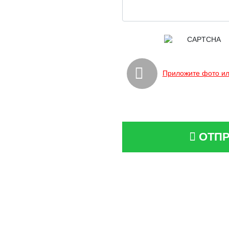
Приложите фото ил
ОТПР