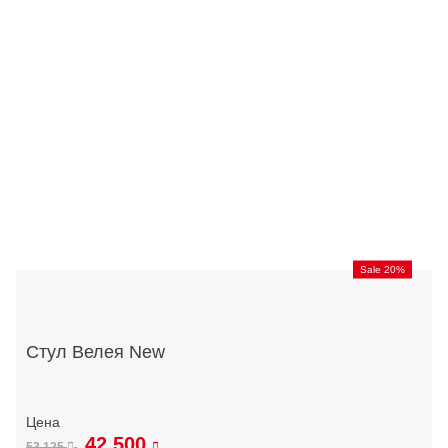
Sale 20%
Стул Велея New
42 500
53 125