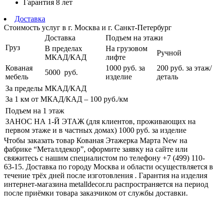
Гарантия
8 лет
Доставка
Стоимость услуг в г. Москва и г. Санкт-Петербург
Доставка
Подъем на этажи
Груз
В пределах
На грузовом
Ручной
МКАД/КАД
лифте
Кованая
1000
руб. за
200 руб.
за этаж/
5000
руб.
мебель
изделие
деталь
За пределы МКАД/КАД
За 1 км от МКАД/КАД – 100
руб./км
Подъем на 1 этаж
ЗАНОС НА 1-Й ЭТАЖ (для клиентов, проживающих на
первом этаже и в частных домах) 1000
руб. за изделие
Чтобы заказать товар Кованая Этажерка Марта New на
фабрике “Металлдекор”, оформите заявку на сайте или
свяжитесь с нашим специалистом по телефону +7 (499) 110-
63-15. Доставка по городу Москва и области осуществляется в
течение трёх дней после изготовления . Гарантия на изделия
интернет-магазина metalldecor.ru распространяется на период
после приёмки товара заказчиком от службы доставки.