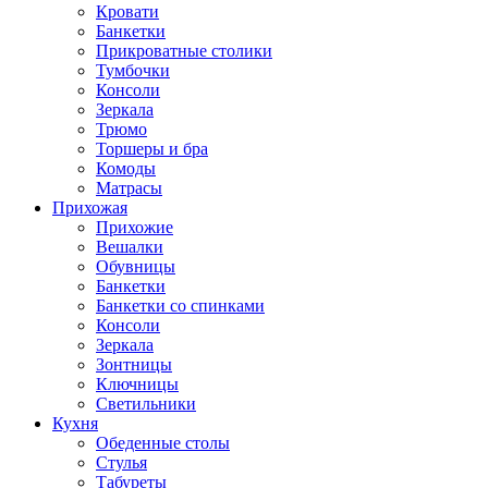
Кровати
Банкетки
Прикроватные столики
Тумбочки
Консоли
Зеркала
Трюмо
Торшеры и бра
Комоды
Матрасы
Прихожая
Прихожие
Вешалки
Обувницы
Банкетки
Банкетки со спинками
Консоли
Зеркала
Зонтницы
Ключницы
Светильники
Кухня
Обеденные столы
Стулья
Табуреты