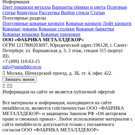
Информация
Цвет покраски металла
Варианты обивки и цвета
Полезные
статьи
Конкурсы
Рассрочка
Выбор стекла
Статьи
Популярные разделы
Популярные кованые кровати
Кованые кровати
Лофт кровати
Кованые диваны
Кованые столики
Кованые банкетки
Кованые вешалки
Кованые прихожие
ООО «ФАБРИКА МЕТАЛЛДЕКОР»
ОГРН 1217800203697, Юридический адрес:196128, г. Санкт-
Петербург, ул. Варшавская д. 3, 3 этаж, секция 315 (корпус
III).
+7 (499) 110-63-15
info@metalldecor.ru
Москва, Шенкурский проезд, д. 3Б, эт. 4, офис 422.
Заказать звонок
Информация на сайте не является публичной офертой
Все материалы и информация, находящиеся на сайте
metalldecor.ru, являются собственностью ООО «ФАБРИКА
МЕТАЛЛДЕКОР» и защищены Законом РФ «Об авторском
праве и смежных правах». Любое использование материалов с
сайта metalldecor.ru допускается только с письменного
согласия ООО «ФАБРИКА МЕТАЛЛДЕКОР»