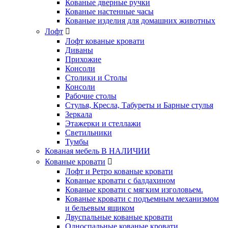
Кованые дверные ручки
Кованые настенные часы
Кованые изделия для домашних животных
Лофт
Лофт кованые кровати
Диваны
Прихожие
Консоли
Столики и Столы
Консоли
Рабочие столы
Стулья, Кресла, Табуреты и Барные стулья
Зеркала
Этажерки и стеллажи
Светильники
Тумбы
Кованая мебель В НАЛИЧИИ
Кованые кровати
Лофт и Ретро кованые кровати
Кованые кровати с балдахином
Кованые кровати с мягким изголовьем.
Кованые кровати с подъемным механизмом
и бельевым ящиком
Двуспальные кованые кровати
Односпальные кованые кровати