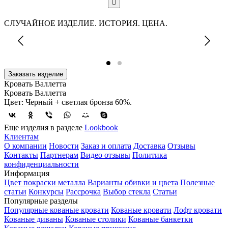
СЛУЧАЙНОЕ ИЗДЕЛИЕ. ИСТОРИЯ. ЦЕНА.
Заказать изделие
Кровать Валлетта
Кровать Валлетта
Цвет: Черный + светлая бронза 60%.
Еще изделия в разделе
Lookbook
Клиентам
О компании
Новости
Заказ и оплата
Доставка
Отзывы
Контакты
Партнерам
Видео отзывы
Политика
конфиденциальности
Информация
Цвет покраски металла
Варианты обивки и цвета
Полезные
статьи
Конкурсы
Рассрочка
Выбор стекла
Статьи
Популярные разделы
Популярные кованые кровати
Кованые кровати
Лофт кровати
Кованые диваны
Кованые столики
Кованые банкетки