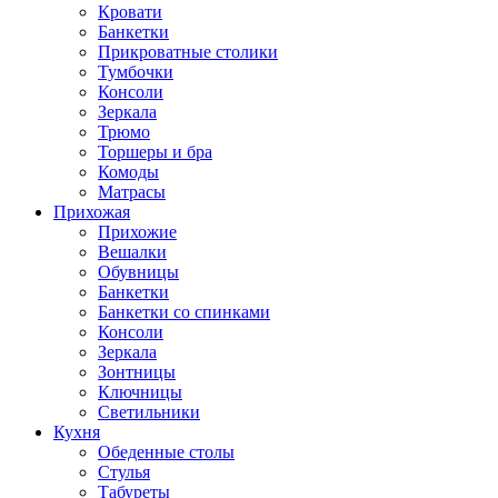
Кровати
Банкетки
Прикроватные столики
Тумбочки
Консоли
Зеркала
Трюмо
Торшеры и бра
Комоды
Матрасы
Прихожая
Прихожие
Вешалки
Обувницы
Банкетки
Банкетки со спинками
Консоли
Зеркала
Зонтницы
Ключницы
Светильники
Кухня
Обеденные столы
Стулья
Табуреты