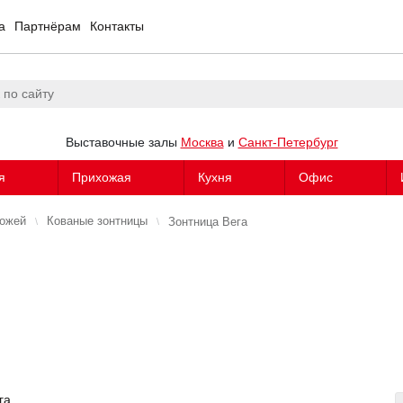
а
Партнёрам
Контакты
Выставочные залы
Москва
и
Санкт-Петербург
я
Прихожая
Кухня
Офис
хожей
Кованые зонтницы
Зонтница Вега