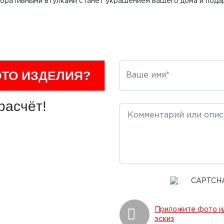
коративными втулками станет украшением вашего дома и пода
ОТО ИЗДЕЛИЯ?
расчёт!
Приложите фото и
эскиз