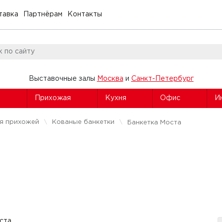
тавка
Партнёрам
Контакты
Выставочные залы
Москва
и
Санкт-Петербург
я
Прихожая
Кухня
Офис
И
ля прихожей
Кованые банкетки
Банкетка Моста