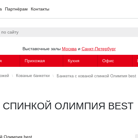
а
Партнёрам
Контакты
Выставочные залы
Москва
и
Санкт-Петербург
я
Прихожая
Кухня
Офис
хожей
Кованые банкетки
Банкетка с кованой спинкой Олимпия best
Й СПИНКОЙ ОЛИМПИЯ BEST