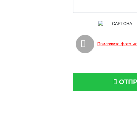
Приложите фото ил
ОТПР