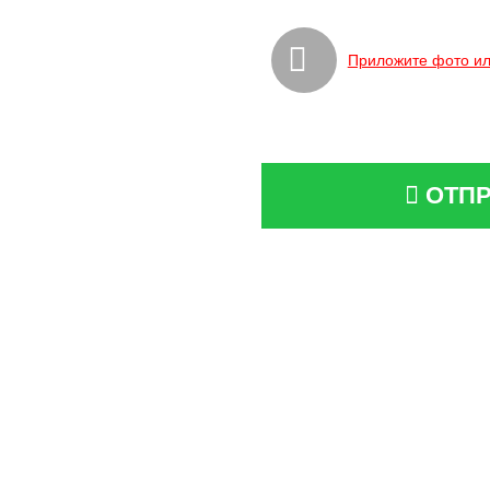
Приложите фото ил
ОТПР