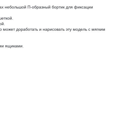
огах небольшой П-образный бортик для фиксации
шеткой.
ой.
р может доработать и нарисовать эту модель с мягким
ми ящиками.