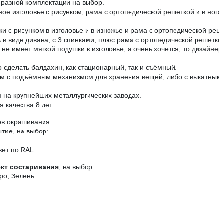
разной комплектации на выбор.
аное изголовье с рисунком, рама с ортопедической решеткой и в н
ки с рисунком в изголовье и в изножье и рама с ортопедической ре
в виде дивана, с 3 спинками, плюс рама с ортопедической решетк
е имеет мягкой подушки в изголовье, а очень хочется, то дизайне
 сделать балдахин, как стационарный, так и съёмный.
ом с подъёмным механизмом для хранения вещей, либо с выкатны
на крупнейших металлургических заводах.
 качества 8 лет.
ов окрашивания.
тие, на выбор:
вет по RAL.
кт состаривания
, на выбор:
ро, Зелень.