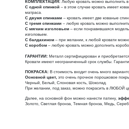
КОМПЛЕКТАЦИЯ:
Любую кровать можно выполнить в 
С одной спинкой
– в этом случае кровать имеет ков
матраса.
С двумя спинками
– кровать имеет две кованые спин
С тремя спинками
– любую кровать можно выполнить 
С мягким изголовьем
– если понравившаяся модель н
изголовьем.
С балдахином
– при желании, к любой кровати можно
С коробом
– любую кровать можно дополнить короб
ГАРАНТИИ:
Металл сертифицирован и приобретается 
Кровати имеют неограниченный срок службы. Гарантия
ПОКРАСКА:
В стоимость входит очень много вариант
Основной цвет,
это очень прочное порошковое покры
Черный, Белый, Слоновая кость, Шоколад.
При желании, под заказ, можно покрасить в ЛЮБОЙ ц
Далее, на основной фон можно нанести патину,
эффе
Золото, Светлая бронза, Темная бронза, Медь, Сереб