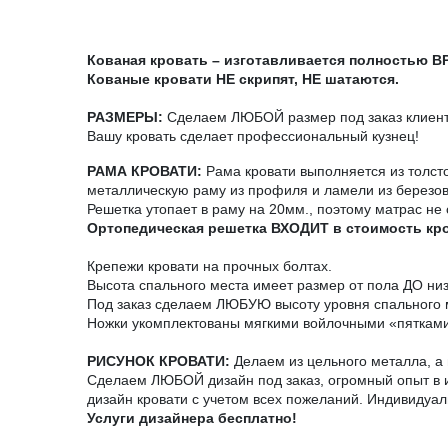
Кованая кровать – изготавливается полностью 
Кованые кровати НЕ скрипят, НЕ шатаются.
РАЗМЕРЫ:
Сделаем ЛЮБОЙ размер под заказ клиента
Вашу кровать сделает профессиональный кузнец!
РАМА КРОВАТИ:
Рама кровати выполняется из толст
металлическую раму из профиля и ламели из березо
Решетка утопает в раму на 20мм., поэтому матрас не 
Ортопедическая решетка ВХОДИТ в стоимость кр
Крепежи кровати на прочных болтах.
Высота спального места имеет размер от пола ДО ни
Под заказ сделаем ЛЮБУЮ высоту уровня спального 
Ножки укомплектованы мягкими войлочными «пятками
РИСУНОК КРОВАТИ:
Делаем из цельного металла, а н
Сделаем ЛЮБОЙ дизайн под заказ, огромный опыт в и
дизайн кровати с учетом всех пожеланий. Индивидуал
Услуги дизайнера бесплатно!