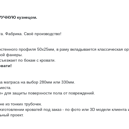
ВРУЧНУЮ кузнецом.
. Фабрика. Своё производство!
остенного профиля 50х25мм, в раму вкладывается классическая ор
вой фанеры.
съезжает по бокам с кровати.
овати!
за матраса на выбор 280мм или 330мм.
места.
» для защиты поверхности пола от повреждений.
е из тонких трубочек.
зготовлении кроватей под заказ - по фото или 3D модели клиента
ьный проект.