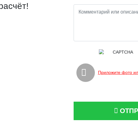
расчёт!
Приложите фото ил
ОТПР