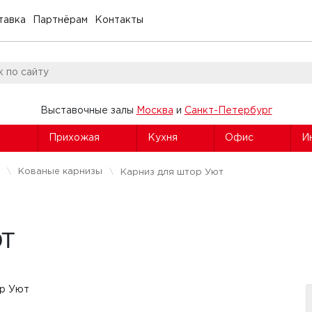
тавка
Партнёрам
Контакты
Выставочные залы
Москва
и
Санкт-Петербург
я
Прихожая
Кухня
Офис
И
Кованые карнизы
Карниз для штор Уют
ЮТ