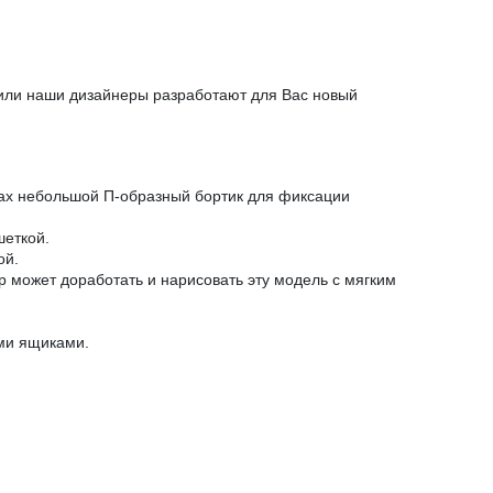
 или наши дизайнеры разработают для Вас новый
огах небольшой П-образный бортик для фиксации
шеткой.
ой.
р может доработать и нарисовать эту модель с мягким
ми ящиками.