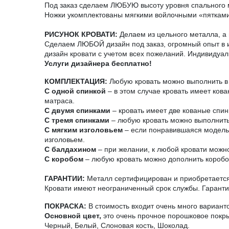
Под заказ сделаем ЛЮБУЮ высоту уровня спального 
Ножки укомплектованы мягкими войлочными «пятками
РИСУНОК КРОВАТИ:
Делаем из цельного металла, а н
Сделаем ЛЮБОЙ дизайн под заказ, огромный опыт в и
дизайн кровати с учетом всех пожеланий. Индивидуал
Услуги дизайнера бесплатно!
КОМПЛЕКТАЦИЯ:
Любую кровать можно выполнить в 
С одной спинкой
– в этом случае кровать имеет ков
матраса.
С двумя спинками
– кровать имеет две кованые спин
С тремя спинками
– любую кровать можно выполнить 
С мягким изголовьем
– если понравившаяся модель н
изголовьем.
С балдахином
– при желании, к любой кровати можно
С коробом
– любую кровать можно дополнить короб
ГАРАНТИИ:
Металл сертифицирован и приобретается 
Кровати имеют неограниченный срок службы. Гарантия
ПОКРАСКА:
В стоимость входит очень много вариант
Основной цвет,
это очень прочное порошковое покры
Черный, Белый, Слоновая кость, Шоколад.