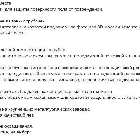
места.
» для защиты поверхности пола от повреждений.
е из тонких трубочек.
зготовлении кроватей под заказ - по фото или 3D модели клиента
ьный проект.
разной комплектации на выбор.
аное изголовье с рисунком, рама с ортопедической решеткой и в н
ки с рисунком в изголовье и в изножье и рама с ортопедической ре
в виде дивана, с 3 спинками, плюс рама с ортопедической решетк
е имеет мягкой подушки в изголовье, а очень хочется, то дизайне
 сделать балдахин, как стационарный, так и съёмный.
ом с подъёмным механизмом для хранения вещей, либо с выкатны
на крупнейших металлургических заводах.
 качества 8 лет.
ов окрашивания.
тие, на выбор: