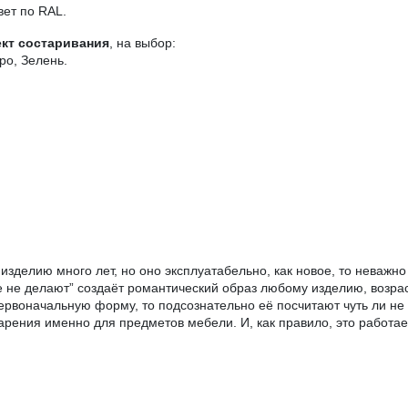
вет по RAL.
кт состаривания
, на выбор:
ро, Зелень.
и изделию много лет, но оно эксплуатабельно, как новое, то неважн
е не делают” создаёт романтический образ любому изделию, возра
ервоначальную форму, то подсознательно её посчитают чуть ли не в
ения именно для предметов мебели. И, как правило, это работает 