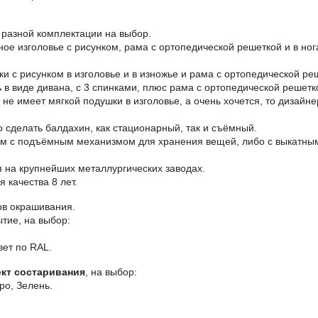
разной комплектации на выбор.
аное изголовье с рисунком, рама с ортопедической решеткой и в н
ки с рисунком в изголовье и в изножье и рама с ортопедической ре
в виде дивана, с 3 спинками, плюс рама с ортопедической решетк
е имеет мягкой подушки в изголовье, а очень хочется, то дизайне
 сделать балдахин, как стационарный, так и съёмный.
ом с подъёмным механизмом для хранения вещей, либо с выкатны
на крупнейших металлургических заводах.
 качества 8 лет.
ов окрашивания.
тие, на выбор:
вет по RAL.
кт состаривания
, на выбор:
ро, Зелень.