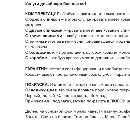
Услуги дизайнера бесплатно!
КОМПЛЕКТАЦИЯ:
Любую кровать можно выполнить в 
С одной спинкой
– в этом случае кровать имеет ков
матраса.
С двумя спинками
– кровать имеет две кованые спин
С тремя спинками
– любую кровать можно выполнить 
С мягким изголовьем
– если понравившаяся модель н
изголовьем.
С балдахином
– при желании, к любой кровати можно
С коробом
– любую кровать можно дополнить короб
ГАРАНТИИ:
Металл сертифицирован и приобретается 
Кровати имеют неограниченный срок службы. Гарантия
ПОКРАСКА:
В стоимость входит очень много вариант
Основной цвет,
это очень прочное порошковое покры
Черный, Белый, Слоновая кость, Шоколад.
При желании, под заказ, можно покрасить в ЛЮБОЙ ц
Далее, на основной фон можно нанести патину,
эффе
Золото, Светлая бронза, Темная бронза, Медь, Сереб