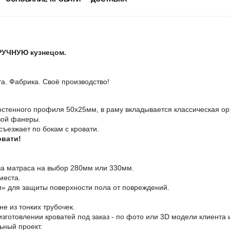
ВРУЧНУЮ кузнецом.
. Фабрика. Своё производство!
остенного профиля 50х25мм, в раму вкладывается классическая ор
вой фанеры.
съезжает по бокам с кровати.
овати!
за матраса на выбор 280мм или 330мм.
места.
» для защиты поверхности пола от повреждений.
е из тонких трубочек.
зготовлении кроватей под заказ - по фото или 3D модели клиента
ьный проект.