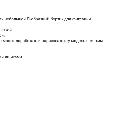
огах небольшой П-образный бортик для фиксации
шеткой.
ой.
р может доработать и нарисовать эту модель с мягким
ми ящиками.