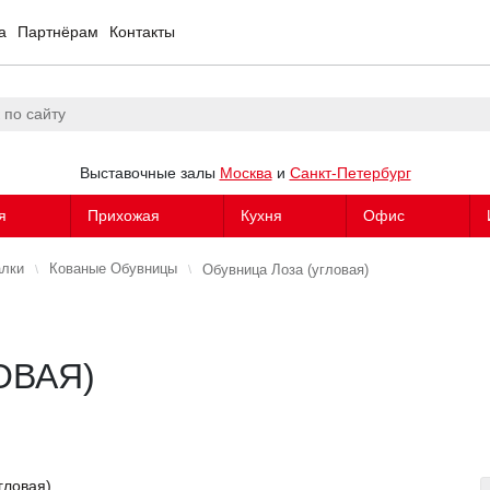
а
Партнёрам
Контакты
Выставочные залы
Москва
и
Санкт-Петербург
я
Прихожая
Кухня
Офис
алки
Кованые Обувницы
Обувница Лоза (угловая)
ОВАЯ)