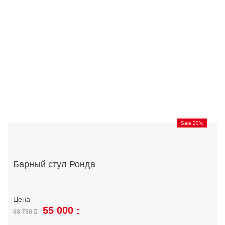
Sale 20%
Барный стул Ронда
55 000
68 750