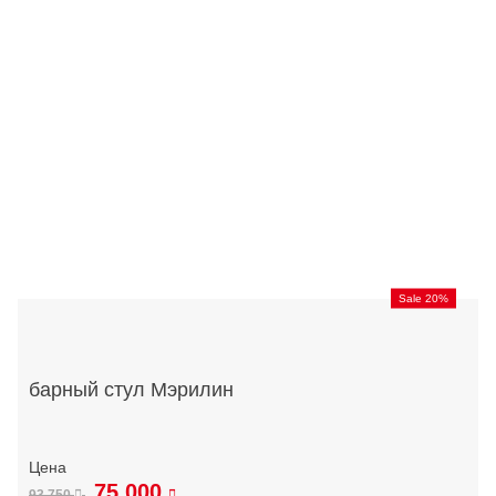
Sale 20%
барный стул Мэрилин
75 000
93 750