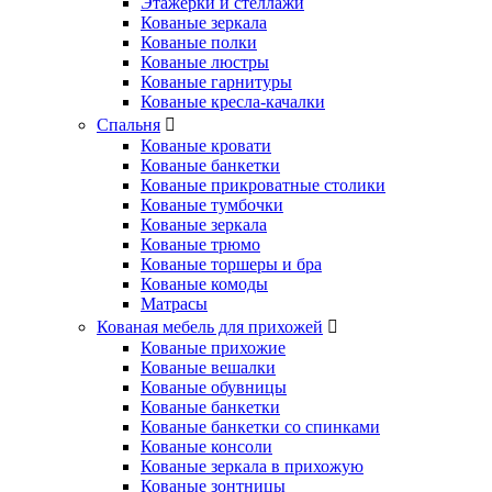
Этажерки и стеллажи
Кованые зеркала
Кованые полки
Кованые люстры
Кованые гарнитуры
Кованые кресла-качалки
Спальня
Кованые кровати
Кованые банкетки
Кованые прикроватные столики
Кованые тумбочки
Кованые зеркала
Кованые трюмо
Кованые торшеры и бра
Кованые комоды
Матрасы
Кованая мебель для прихожей
Кованые прихожие
Кованые вешалки
Кованые обувницы
Кованые банкетки
Кованые банкетки со спинками
Кованые консоли
Кованые зеркала в прихожую
Кованые зонтницы