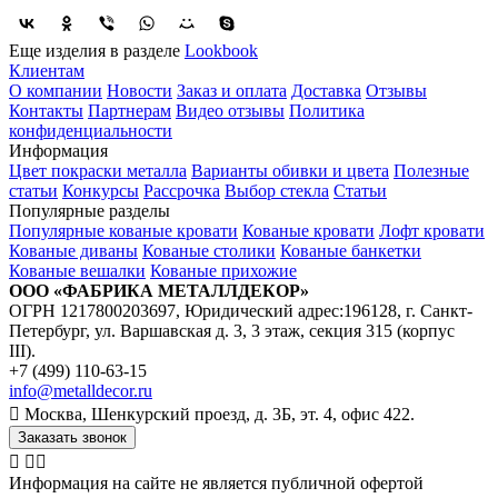
Еще изделия в разделе
Lookbook
Клиентам
О компании
Новости
Заказ и оплата
Доставка
Отзывы
Контакты
Партнерам
Видео отзывы
Политика
конфиденциальности
Информация
Цвет покраски металла
Варианты обивки и цвета
Полезные
статьи
Конкурсы
Рассрочка
Выбор стекла
Статьи
Популярные разделы
Популярные кованые кровати
Кованые кровати
Лофт кровати
Кованые диваны
Кованые столики
Кованые банкетки
Кованые вешалки
Кованые прихожие
ООО «ФАБРИКА МЕТАЛЛДЕКОР»
ОГРН 1217800203697, Юридический адрес:196128, г. Санкт-
Петербург, ул. Варшавская д. 3, 3 этаж, секция 315 (корпус
III).
+7 (499) 110-63-15
info@metalldecor.ru
Москва, Шенкурский проезд, д. 3Б, эт. 4, офис 422.
Заказать звонок
Информация на сайте не является публичной офертой