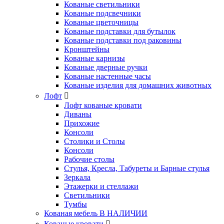
Кованые светильники
Кованые подсвечники
Кованые цветочницы
Кованые подставки для бутылок
Кованые подставки под раковины
Кронштейны
Кованые карнизы
Кованые дверные ручки
Кованые настенные часы
Кованые изделия для домашних животных
Лофт
Лофт кованые кровати
Диваны
Прихожие
Консоли
Столики и Столы
Консоли
Рабочие столы
Стулья, Кресла, Табуреты и Барные стулья
Зеркала
Этажерки и стеллажи
Светильники
Тумбы
Кованая мебель В НАЛИЧИИ
Кованые кровати