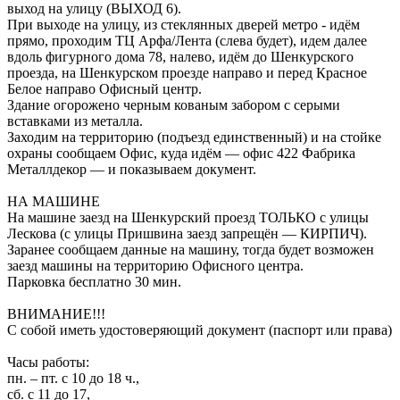
выход на улицу (ВЫХОД 6).
При выходе на улицу, из стеклянных дверей метро - идём
прямо, проходим ТЦ Арфа/Лента (слева будет), идем далее
вдоль фигурного дома 78, налево, идём до Шенкурского
проезда, на Шенкурском проезде направо и перед Красное
Белое направо Офисный центр.
Здание огорожено черным кованым забором с серыми
вставками из металла.
Заходим на территорию (подъезд единственный) и на стойке
охраны сообщаем Офис, куда идём — офис 422 Фабрика
Металлдекор — и показываем документ.
НА МАШИНЕ
На машине заезд на Шенкурский проезд ТОЛЬКО с улицы
Лескова (с улицы Пришвина заезд запрещён — КИРПИЧ).
Заранее сообщаем данные на машину, тогда будет возможен
заезд машины на территорию Офисного центра.
Парковка бесплатно 30 мин.
ВНИМАНИЕ!!!
С собой иметь удостоверяющий документ (паспорт или права)
Часы работы:
пн. – пт. с 10 до 18 ч.,
сб. с 11 до 17,