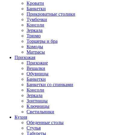
Кровати
Банкетки
Прикроватные столики
Тумбочки
Консоли
Зеркала
Трюмо
Торшеры и бра
Комоды
Матрасы
Прихожая
Прихожие
Вешалки
Обувницы
Банкетки
Банкетки со спинками
Консоли
Зеркала
Зонтницы
Ключницы
Светильники
Кухня
Обеденные столы
Стулья
Табуреты