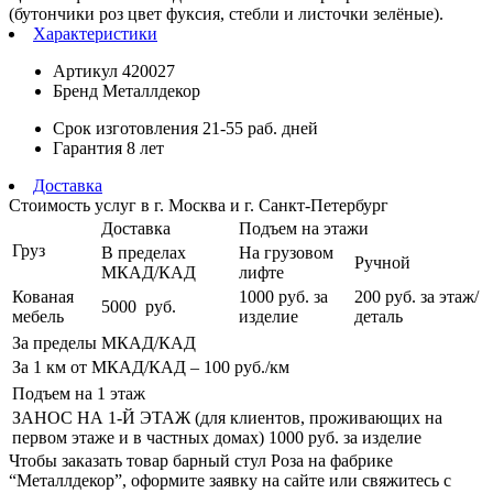
(бутончики роз цвет фуксия, стебли и листочки зелёные).
Характеристики
Артикул
420027
Бренд
Металлдекор
Срок изготовления
21-55 раб. дней
Гарантия
8 лет
Доставка
Стоимость услуг в г. Москва и г. Санкт-Петербург
Доставка
Подъем на этажи
Груз
В пределах
На грузовом
Ручной
МКАД/КАД
лифте
Кованая
1000
руб. за
200 руб.
за этаж/
5000
руб.
мебель
изделие
деталь
За пределы МКАД/КАД
За 1 км от МКАД/КАД – 100
руб./км
Подъем на 1 этаж
ЗАНОС НА 1-Й ЭТАЖ (для клиентов, проживающих на
первом этаже и в частных домах) 1000
руб. за изделие
Чтобы заказать товар барный стул Роза на фабрике
“Металлдекор”, оформите заявку на сайте или свяжитесь с