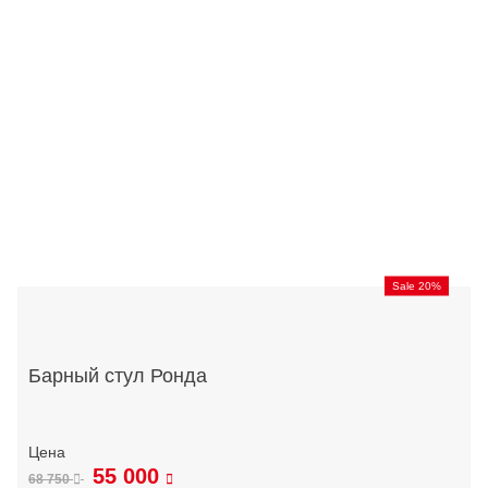
Sale 20%
Барный стул Ронда
55 000
68 750