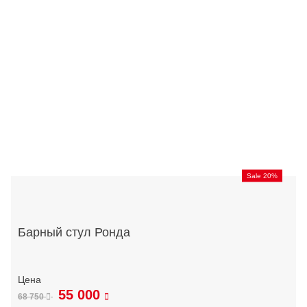
Sale 20%
Барный стул Ронда
55 000
68 750