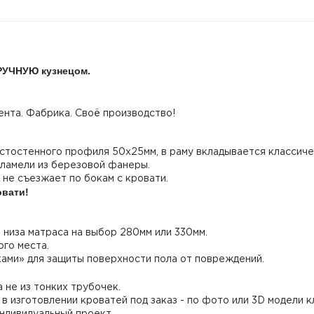
ВРУЧНУЮ кузнецом.
нта. Фабрика. Своё производство!
лстостенного профиля 50х25мм, в раму вкладывается классич
 ламели из березовой фанеры.
 не съезжает по бокам с кровати.
овати!
 низа матраса на выбор 280мм или 330мм.
го места.
ами» для защиты поверхности пола от повреждений.
 не из тонких трубочек.
в изготовлении кроватей под заказ - по фото или 3D модели 
Индивидуальный проект.