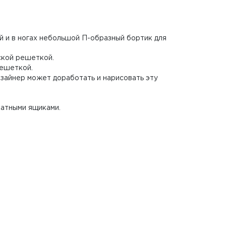
й и в ногах небольшой П-образный бортик для
еской решеткой.
решеткой.
дизайнер может доработать и нарисовать эту
катными ящиками.