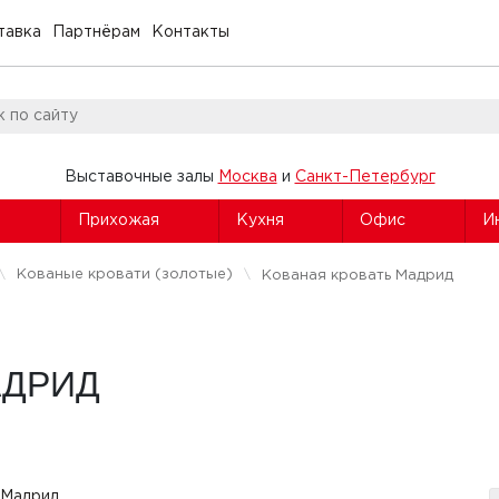
тавка
Партнёрам
Контакты
Выставочные залы
Москва
и
Санкт-Петербург
я
Прихожая
Кухня
Офис
И
Кованые кровати (золотые)
Кованая кровать Мадрид
АДРИД