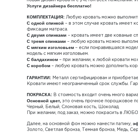
Услуги дизайнера бесплатно!
КОМПЛЕКТАЦИЯ:
Любую кровать можно выполнить
С одной спинкой
– в этом случае кровать имеет к
фиксации матраса.
С двумя спинками
– кровать имеет две кованые сп
С тремя спинками
– любую кровать можно выполнит
С мягким изголовьем
– если понравившаяся модель
модель с мягким изголовьем.
С балдахином
– при желании, к любой кровати мож
С коробом
– любую кровать можно дополнить коро
ГАРАНТИИ:
Металл сертифицирован и приобретает
Кровати имеют неограниченный срок службы. Гар
ПОКРАСКА:
В стоимость входит очень много вари
Основной цвет,
это очень прочное порошковое по
Черный, Белый, Слоновая кость, Шоколад.
При желании, под заказ, можно покрасить в ЛЮБ
эф
Далее, на основной фон можно нанести патину,
Золото, Светлая бронза, Темная бронза, Медь, Се