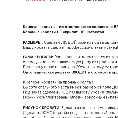
Кованая кровать – изготавливается полностью 
Кованые кровати НЕ скрипят, НЕ шатаются.
РАЗМЕРЫ:
Сделаем ЛЮБОЙ размер под заказ клие
Вашу кровать сделает профессиональный кузнец!
РАМА КРОВАТИ:
Рама кровати выполняется из то
очередь имеет металлическую раму из профиля и
Решетка утопает в раму на 20мм., поэтому матрас
Ортопедическая решетка ВХОДИТ в стоимость кр
Крепежи кровати на прочных болтах.
Высота спального места имеет размер от пола ДО
Под заказ сделаем ЛЮБУЮ высоту уровня спально
Ножки укомплектованы мягкими войлочными «пятк
РИСУНОК КРОВАТИ:
Делаем из цельного металла, а
Сделаем ЛЮБОЙ дизайн под заказ, огромный опыт 
новый дизайн кровати с учетом всех пожеланий. 