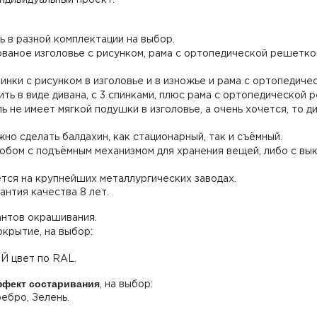
 в разной комплектации на выбор.
ованое изголовье с рисунком, рама с ортопедической решетко
инки с рисунком в изголовье и в изножье и рама с ортопедич
ь в виде дивана, с 3 спинками, плюс рама с ортопедической 
 не имеет мягкой подушки в изголовье, а очень хочется, то 
но сделать балдахин, как стационарный, так и съёмный.
бом с подъёмным механизмом для хранения вещей, либо с вы
ся на крупнейших металлургических заводах.
антия качества 8 лет.
антов окрашивания.
крытие, на выбор:
ОЙ цвет по RAL.
фект состаривания
, на выбор:
ребро, Зелень.