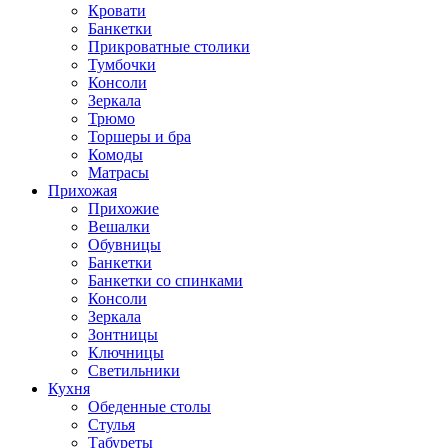
Кровати
Банкетки
Прикроватные столики
Тумбочки
Консоли
Зеркала
Трюмо
Торшеры и бра
Комоды
Матрасы
Прихожая
Прихожие
Вешалки
Обувницы
Банкетки
Банкетки со спинками
Консоли
Зеркала
Зонтницы
Ключницы
Светильники
Кухня
Обеденные столы
Стулья
Табуреты