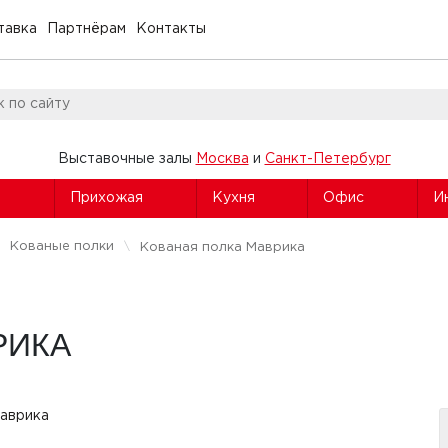
тавка
Партнёрам
Контакты
Выставочные залы
Москва
и
Санкт-Петербург
я
Прихожая
Кухня
Офис
И
Кованые полки
Кованая полка Маврика
РИКА