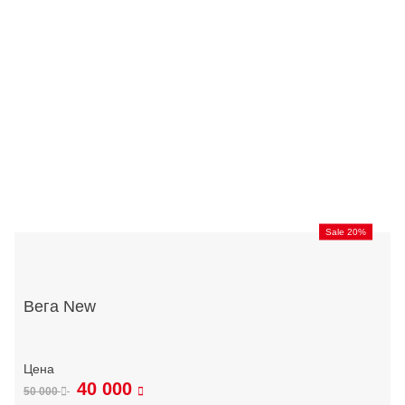
Sale 20%
Вега New
40 000
50 000