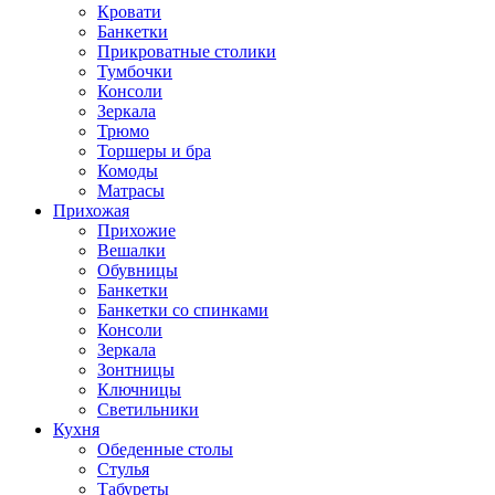
Кровати
Банкетки
Прикроватные столики
Тумбочки
Консоли
Зеркала
Трюмо
Торшеры и бра
Комоды
Матрасы
Прихожая
Прихожие
Вешалки
Обувницы
Банкетки
Банкетки со спинками
Консоли
Зеркала
Зонтницы
Ключницы
Светильники
Кухня
Обеденные столы
Стулья
Табуреты