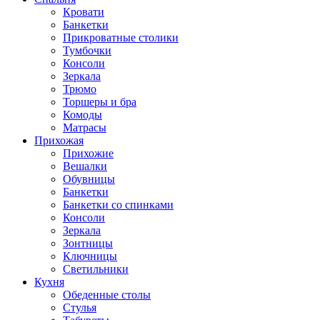
Кровати
Банкетки
Прикроватные столики
Тумбочки
Консоли
Зеркала
Трюмо
Торшеры и бра
Комоды
Матрасы
Прихожая
Прихожие
Вешалки
Обувницы
Банкетки
Банкетки со спинками
Консоли
Зеркала
Зонтницы
Ключницы
Светильники
Кухня
Обеденные столы
Стулья