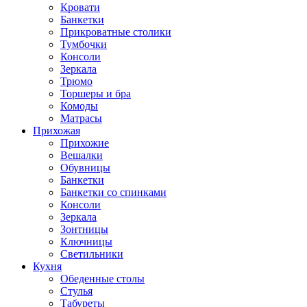
Кровати
Банкетки
Прикроватные столики
Тумбочки
Консоли
Зеркала
Трюмо
Торшеры и бра
Комоды
Матрасы
Прихожая
Прихожие
Вешалки
Обувницы
Банкетки
Банкетки со спинками
Консоли
Зеркала
Зонтницы
Ключницы
Светильники
Кухня
Обеденные столы
Стулья
Табуреты