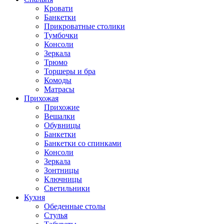
Кровати
Банкетки
Прикроватные столики
Тумбочки
Консоли
Зеркала
Трюмо
Торшеры и бра
Комоды
Матрасы
Прихожая
Прихожие
Вешалки
Обувницы
Банкетки
Банкетки со спинками
Консоли
Зеркала
Зонтницы
Ключницы
Светильники
Кухня
Обеденные столы
Стулья