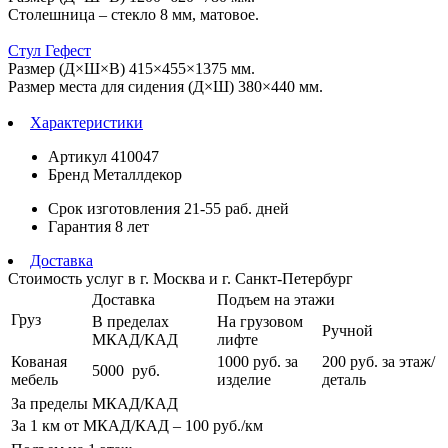
Столешница – стекло 8 мм, матовое.
Стул Гефест
Размер (Д×Ш×В) 415×455×1375 мм.
Размер места для сидения (Д×Ш) 380×440 мм.
Характеристики
Артикул
410047
Бренд
Металлдекор
Срок изготовления
21-55 раб. дней
Гарантия
8 лет
Доставка
Стоимость услуг в г. Москва и г. Санкт-Петербург
Доставка
Подъем на этажи
Груз
В пределах
На грузовом
Ручной
МКАД/КАД
лифте
Кованая
1000
руб. за
200 руб.
за этаж/
5000
руб.
мебель
изделие
деталь
За пределы МКАД/КАД
За 1 км от МКАД/КАД – 100
руб./км