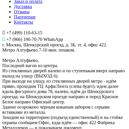
Заказ и оплата
Доставка
Отзывы
Партнерам
Контакты
+7 (499) 110-63-15
+7 (966) 190-70-70 WhatsApp
г. Москва, Шенкурский проезд, д. 3Б, эт. 4, офис 422.
Метро Алтуфьево 7-10 мин. пешком.
Метро Алтуфьево,
Последний вагон из центра.
Из стеклянных дверей налево и по ступенькам вверх направо
выход на улицу (ВЫХОД 6).
При выходе на улицу, из стеклянных дверей метро - идём
прямо, проходим ТЦ Арфа/Лента (слева будет), идем далее
вдоль фигурного дома 78, налево, идём до Шенкурского
проезда, на Шенкурском проезде направо и перед Красное
Белое направо Офисный центр.
Здание огорожено черным кованым забором с серыми
вставками из металла.
Заходим на территорию (подъезд единственный) и на стойке
охраны сообщаем Офис, куда идём — офис 422 Фабрика
Металлдекор — и показываем документ.