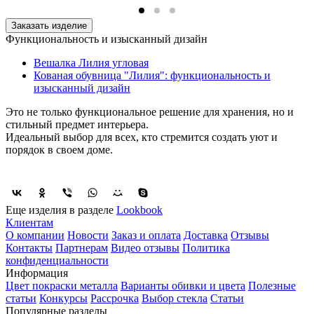
Заказать изделие
Функциональность и изысканный дизайн
Вешалка Лилия угловая
Кованая обувница "Лилия": функциональность и
изысканный дизайн
Это не только функциональное решение для хранения, но и
стильный предмет интерьера.
Идеальный выбор для всех, кто стремится создать уют и
порядок в своем доме.
Еще изделия в разделе
Lookbook
Клиентам
О компании
Новости
Заказ и оплата
Доставка
Отзывы
Контакты
Партнерам
Видео отзывы
Политика
конфиденциальности
Информация
Цвет покраски металла
Варианты обивки и цвета
Полезные
статьи
Конкурсы
Рассрочка
Выбор стекла
Статьи
Популярные разделы