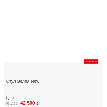
Sale 20%
Стул Велея New
42 500
53 125