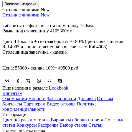
Заказать изделие
Столик с лилиями New
Столик с лилиями New
Габариты на фото: высота по металлу 720мм.
Рамка под столешницу 410*300мм.
Цвет: Шоколад + светлая бронза 70-80% (цветы весь цветок
Ral 4005 и кончики лепестков высветляем Ral 4008).
Столешница заказчика - камень.
Цена: 55000 - скидка 10%= 49500 руб
Еще изделия в разделе
Lookbook
Клиентам
О компании
Новости
Заказ и оплата
Доставка
Отзывы
Контакты
Партнерам
Видео отзывы
Политика
конфиденциальности
Информация
Цвет покраски металла
Варианты обивки и цвета
Полезные
статьи
Конкурсы
Рассрочка
Выбор стекла
Статьи
Популярные разделы