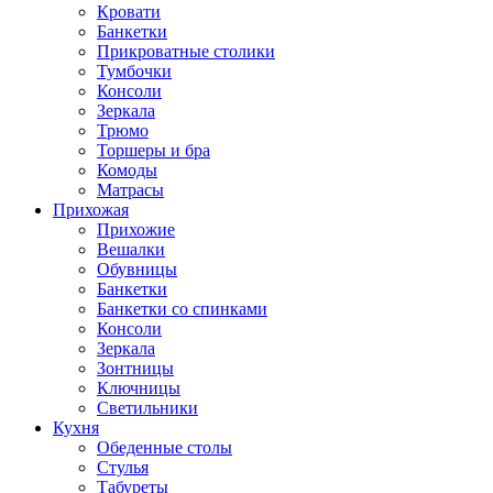
Кровати
Банкетки
Прикроватные столики
Тумбочки
Консоли
Зеркала
Трюмо
Торшеры и бра
Комоды
Матрасы
Прихожая
Прихожие
Вешалки
Обувницы
Банкетки
Банкетки со спинками
Консоли
Зеркала
Зонтницы
Ключницы
Светильники
Кухня
Обеденные столы
Стулья
Табуреты