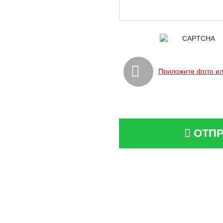
Приложите фото ил
ОТПР