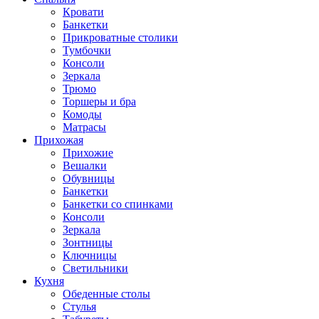
Кровати
Банкетки
Прикроватные столики
Тумбочки
Консоли
Зеркала
Трюмо
Торшеры и бра
Комоды
Матрасы
Прихожая
Прихожие
Вешалки
Обувницы
Банкетки
Банкетки со спинками
Консоли
Зеркала
Зонтницы
Ключницы
Светильники
Кухня
Обеденные столы
Стулья