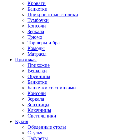
Кровати
Банкетки
Прикроватные столики
Тумбочки
Консоли
Зеркала
Трюмо
Торшеры и бра
Комоды
Матрасы
Прихожая
Прихожие
Вешалки
Обувницы
Банкетки
Банкетки со спинками
Консоли
Зеркала
Зонтницы
Ключницы
Светильники
Кухня
Обеденные столы
Стулья
Табуреты