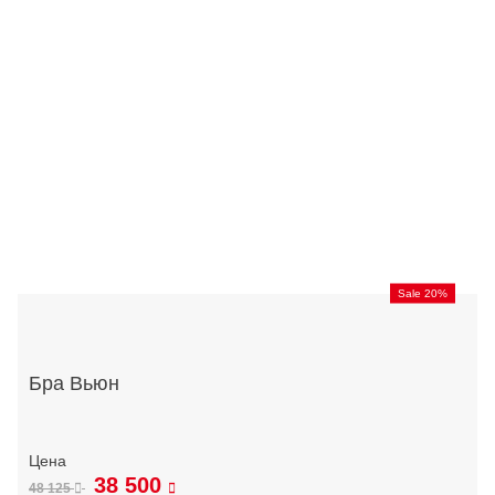
Sale 20%
Бра Вьюн
38 500
48 125