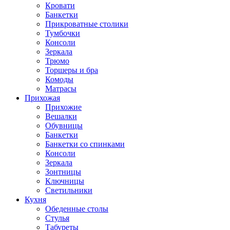
Кровати
Банкетки
Прикроватные столики
Тумбочки
Консоли
Зеркала
Трюмо
Торшеры и бра
Комоды
Матрасы
Прихожая
Прихожие
Вешалки
Обувницы
Банкетки
Банкетки со спинками
Консоли
Зеркала
Зонтницы
Ключницы
Светильники
Кухня
Обеденные столы
Стулья
Табуреты