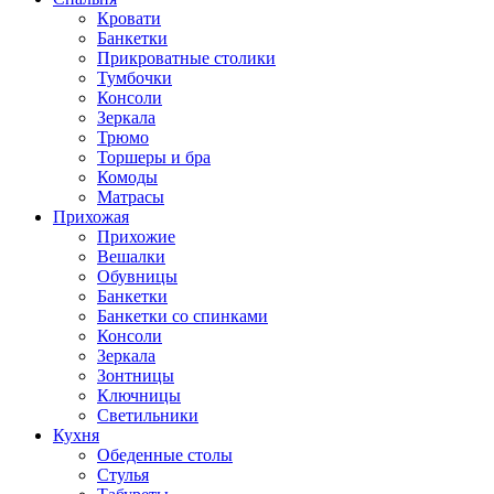
Кровати
Банкетки
Прикроватные столики
Тумбочки
Консоли
Зеркала
Трюмо
Торшеры и бра
Комоды
Матрасы
Прихожая
Прихожие
Вешалки
Обувницы
Банкетки
Банкетки со спинками
Консоли
Зеркала
Зонтницы
Ключницы
Светильники
Кухня
Обеденные столы
Стулья