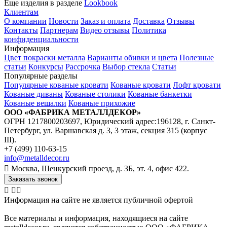
Еще изделия в разделе
Lookbook
Клиентам
О компании
Новости
Заказ и оплата
Доставка
Отзывы
Контакты
Партнерам
Видео отзывы
Политика
конфиденциальности
Информация
Цвет покраски металла
Варианты обивки и цвета
Полезные
статьи
Конкурсы
Рассрочка
Выбор стекла
Статьи
Популярные разделы
Популярные кованые кровати
Кованые кровати
Лофт кровати
Кованые диваны
Кованые столики
Кованые банкетки
Кованые вешалки
Кованые прихожие
ООО «ФАБРИКА МЕТАЛЛДЕКОР»
ОГРН 1217800203697, Юридический адрес:196128, г. Санкт-
Петербург, ул. Варшавская д. 3, 3 этаж, секция 315 (корпус
III).
+7 (499) 110-63-15
info@metalldecor.ru
Москва, Шенкурский проезд, д. 3Б, эт. 4, офис 422.
Заказать звонок
Информация на сайте не является публичной офертой
Все материалы и информация, находящиеся на сайте