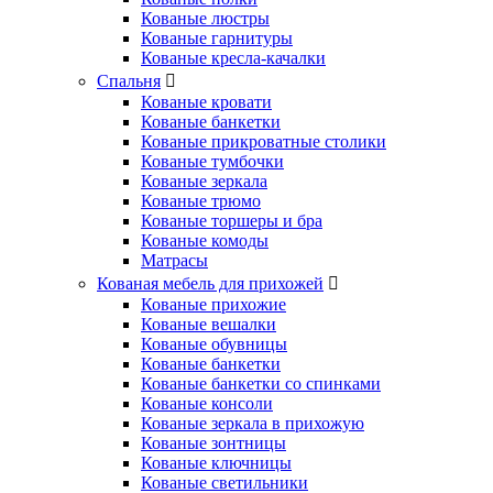
Кованые люстры
Кованые гарнитуры
Кованые кресла-качалки
Спальня
Кованые кровати
Кованые банкетки
Кованые прикроватные столики
Кованые тумбочки
Кованые зеркала
Кованые трюмо
Кованые торшеры и бра
Кованые комоды
Матрасы
Кованая мебель для прихожей
Кованые прихожие
Кованые вешалки
Кованые обувницы
Кованые банкетки
Кованые банкетки со спинками
Кованые консоли
Кованые зеркала в прихожую
Кованые зонтницы
Кованые ключницы
Кованые светильники