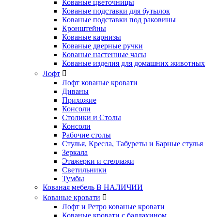
Кованые цветочницы
Кованые подставки для бутылок
Кованые подставки под раковины
Кронштейны
Кованые карнизы
Кованые дверные ручки
Кованые настенные часы
Кованые изделия для домашних животных
Лофт
Лофт кованые кровати
Диваны
Прихожие
Консоли
Столики и Столы
Консоли
Рабочие столы
Стулья, Кресла, Табуреты и Барные стулья
Зеркала
Этажерки и стеллажи
Светильники
Тумбы
Кованая мебель В НАЛИЧИИ
Кованые кровати
Лофт и Ретро кованые кровати
Кованые кровати с балдахином