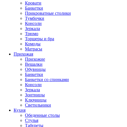
Кровати
Банкетки
Прикроватные столики
Тумбочки
Консоли
Зеркала
Трюмо
Торшеры и бра
Комоды
Матрасы
Прихожая
Прихожие
Вешалки
Обувницы
Банкетки
Банкетки со спинками
Консоли
Зеркала
Зонтницы
Ключницы
Светильники
Кухня
Обеденные столы
Стулья
Табуреты