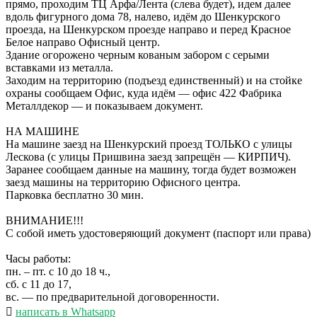
прямо, проходим ТЦ Арфа/Лента (слева будет), идем далее
вдоль фигурного дома 78, налево, идём до Шенкурского
проезда, на Шенкурском проезде направо и перед Красное
Белое направо Офисный центр.
Здание огорожено черным кованым забором с серыми
вставками из металла.
Заходим на территорию (подъезд единственный) и на стойке
охраны сообщаем Офис, куда идём — офис 422 Фабрика
Металлдекор — и показываем документ.
НА МАШИНЕ
На машине заезд на Шенкурский проезд ТОЛЬКО с улицы
Лескова (с улицы Пришвина заезд запрещён — КИРПИЧ).
Заранее сообщаем данные на машину, тогда будет возможен
заезд машины на территорию Офисного центра.
Парковка бесплатно 30 мин.
ВНИМАНИЕ!!!
С собой иметь удостоверяющий документ (паспорт или права)
Часы работы:
пн. – пт. с 10 до 18 ч.,
сб. с 11 до 17,
вс. — по предварительной договоренности.
написать в Whatsapp