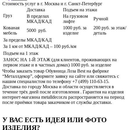
Стоимость услуг в г. Москва и г. Санкт-Петербург
Доставка
Подъем на этажи
Груз
В пределах
На грузовом
Ручной
МКАД/КАД
лифте
Кованая
1000
руб. за
200 руб.
за этаж/
5000
руб.
мебель
изделие
деталь
За пределы МКАД/КАД
За 1 км от МКАД/КАД – 100
руб./км
Подъем на 1 этаж
ЗАНОС НА 1-Й ЭТАЖ (для клиентов, проживающих на
первом этаже и в частных домах) 1000
руб. за изделие
Чтобы заказать товар Обувница Лоза Best на фабрике
“Металлдекор”, оформите заявку на сайте или свяжитесь с
нашим специалистом по телефону +7 (499) 110-63-15.
Доставка по городу Москва и области осуществляется в
течение трёх дней после изготовления . Гарантия на изделия
интернет-магазина metalldecor.ru распространяется на период
после приёмки товара заказчиком от службы доставки.
У ВАС ЕСТЬ ИДЕЯ ИЛИ ФОТО
ИЗДЕЛИЯ?