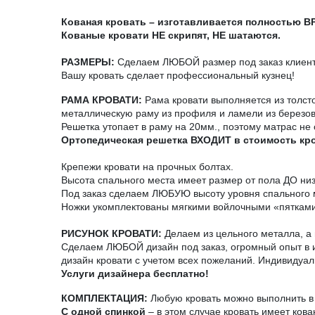
Кованая кровать – изготавливается полностью 
Кованые кровати НЕ скрипят, НЕ шатаются.
РАЗМЕРЫ:
Сделаем ЛЮБОЙ размер под заказ клиента
Вашу кровать сделает профессиональный кузнец!
РАМА КРОВАТИ:
Рама кровати выполняется из толст
металлическую раму из профиля и ламели из березо
Решетка утопает в раму на 20мм., поэтому матрас не 
Ортопедическая решетка ВХОДИТ в стоимость кр
Крепежи кровати на прочных болтах.
Высота спального места имеет размер от пола ДО ни
Под заказ сделаем ЛЮБУЮ высоту уровня спального 
Ножки укомплектованы мягкими войлочными «пятками
РИСУНОК КРОВАТИ:
Делаем из цельного металла, а н
Сделаем ЛЮБОЙ дизайн под заказ, огромный опыт в и
дизайн кровати с учетом всех пожеланий. Индивидуал
Услуги дизайнера бесплатно!
КОМПЛЕКТАЦИЯ:
Любую кровать можно выполнить в 
С одной спинкой
– в этом случае кровать имеет ков