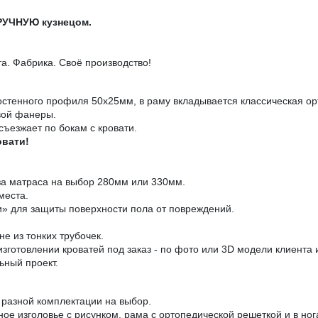
ВРУЧНУЮ кузнецом.
. Фабрика. Своё производство!
остенного профиля 50х25мм, в раму вкладывается классическая ор
вой фанеры.
съезжает по бокам с кровати.
овати!
за матраса на выбор 280мм или 330мм.
места.
» для защиты поверхности пола от повреждений.
е из тонких трубочек.
зготовлении кроватей под заказ - по фото или 3D модели клиента
ьный проект.
разной комплектации на выбор.
аное изголовье с рисунком, рама с ортопедической решеткой и в н