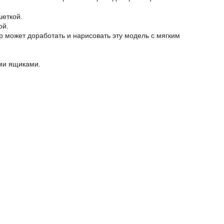
шеткой.
ой.
р может доработать и нарисовать эту модель с мягким
ми ящиками.