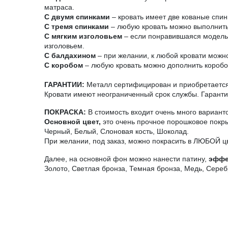
матраса.
С двумя спинками
– кровать имеет две кованые спин
С тремя спинками
– любую кровать можно выполнить 
С мягким изголовьем
– если понравившаяся модель н
изголовьем.
С балдахином
– при желании, к любой кровати можно
С коробом
– любую кровать можно дополнить короб
ГАРАНТИИ:
Металл сертифицирован и приобретается 
Кровати имеют неограниченный срок службы. Гарантия
ПОКРАСКА:
В стоимость входит очень много вариант
Основной цвет,
это очень прочное порошковое покры
Черный, Белый, Слоновая кость, Шоколад.
При желании, под заказ, можно покрасить в ЛЮБОЙ ц
Далее, на основной фон можно нанести патину,
эффе
Золото, Светлая бронза, Темная бронза, Медь, Сереб