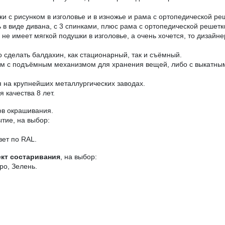
ки с рисунком в изголовье и в изножье и рама с ортопедической ре
в виде дивана, с 3 спинками, плюс рама с ортопедической решетк
е имеет мягкой подушки в изголовье, а очень хочется, то дизайне
 сделать балдахин, как стационарный, так и съёмный.
ом с подъёмным механизмом для хранения вещей, либо с выкатны
на крупнейших металлургических заводах.
 качества 8 лет.
ов окрашивания.
тие, на выбор:
вет по RAL.
кт состаривания
, на выбор:
ро, Зелень.