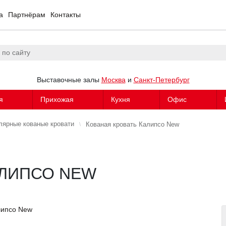
а
Партнёрам
Контакты
Выставочные залы
Москва
и
Санкт-Петербург
я
Прихожая
Кухня
Офис
лярные кованые кровати
Кованая кровать Калипсо New
АЛИПСО NEW