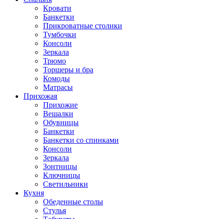
Кровати
Банкетки
Прикроватные столики
Тумбочки
Консоли
Зеркала
Трюмо
Торшеры и бра
Комоды
Матрасы
Прихожая
Прихожие
Вешалки
Обувницы
Банкетки
Банкетки со спинками
Консоли
Зеркала
Зонтницы
Ключницы
Светильники
Кухня
Обеденные столы
Стулья