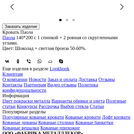
Заказать изделие
Кровать Паола
Паола
140*200 с 1 спинкой + 2 ровная со скругленными
углами.
Цвет: Шоколад + светлая бронза 50-60%.
Еще изделия в разделе
Lookbook
Клиентам
О компании
Новости
Заказ и оплата
Доставка
Отзывы
Контакты
Партнерам
Видео отзывы
Политика
конфиденциальности
Информация
Цвет покраски металла
Варианты обивки и цвета
Полезные
статьи
Конкурсы
Рассрочка
Выбор стекла
Статьи
Популярные разделы
Популярные кованые кровати
Кованые кровати
Лофт кровати
Кованые диваны
Кованые столики
Кованые банкетки
Кованые вешалки
Кованые прихожие
ООО «ФАБРИКА МЕТАЛЛДЕКОР»