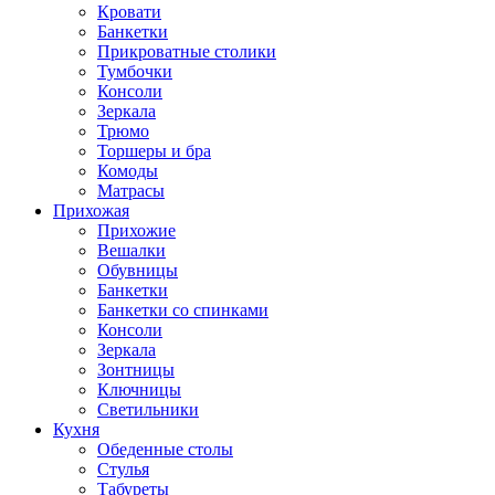
Кровати
Банкетки
Прикроватные столики
Тумбочки
Консоли
Зеркала
Трюмо
Торшеры и бра
Комоды
Матрасы
Прихожая
Прихожие
Вешалки
Обувницы
Банкетки
Банкетки со спинками
Консоли
Зеркала
Зонтницы
Ключницы
Светильники
Кухня
Обеденные столы
Стулья
Табуреты