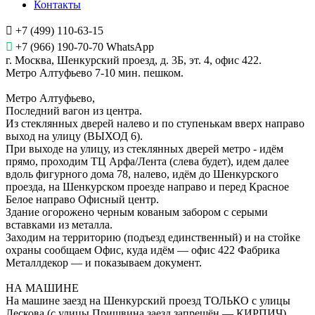
Контакты
+7 (499) 110-63-15
+7 (966) 190-70-70 WhatsApp
г. Москва, Шенкурский проезд, д. 3Б, эт. 4, офис 422.
Метро Алтуфьево 7-10 мин. пешком.
Метро Алтуфьево,
Последний вагон из центра.
Из стеклянных дверей налево и по ступенькам вверх направо
выход на улицу (ВЫХОД 6).
При выходе на улицу, из стеклянных дверей метро - идём
прямо, проходим ТЦ Арфа/Лента (слева будет), идем далее
вдоль фигурного дома 78, налево, идём до Шенкурского
проезда, на Шенкурском проезде направо и перед Красное
Белое направо Офисный центр.
Здание огорожено черным кованым забором с серыми
вставками из металла.
Заходим на территорию (подъезд единственный) и на стойке
охраны сообщаем Офис, куда идём — офис 422 Фабрика
Металлдекор — и показываем документ.
НА МАШИНЕ
На машине заезд на Шенкурский проезд ТОЛЬКО с улицы
Лескова (с улицы Пришвина заезд запрещён — КИРПИЧ).