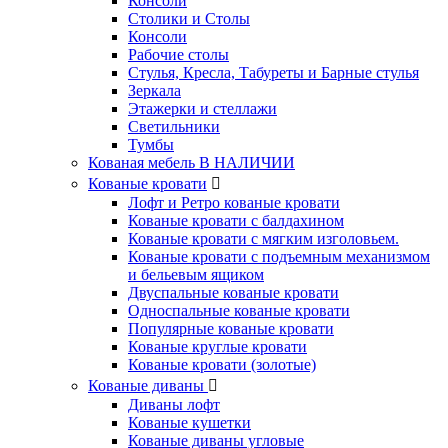
Консоли
Столики и Столы
Консоли
Рабочие столы
Стулья, Кресла, Табуреты и Барные стулья
Зеркала
Этажерки и стеллажи
Светильники
Тумбы
Кованая мебель В НАЛИЧИИ
Кованые кровати
Лофт и Ретро кованые кровати
Кованые кровати с балдахином
Кованые кровати с мягким изголовьем.
Кованые кровати с подъемным механизмом
и бельевым ящиком
Двуспальные кованые кровати
Односпальные кованые кровати
Популярные кованые кровати
Кованые круглые кровати
Кованые кровати (золотые)
Кованые диваны
Диваны лофт
Кованые кушетки
Кованые диваны угловые