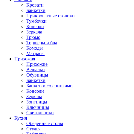
Кровати
Банкетки
Прикроватные столики
Тумбочки
Консоли
Зеркала
Трюмо
Торшеры и бра
Комоды
Матрасы
Прихожая
Прихожие
Вешалки
Обувницы
Банкетки
Банкетки со спинками
Консоли
Зеркала
Зонтницы
Ключницы
Светильники
Кухня
Обеденные столы
Стулья