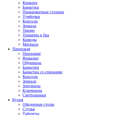
Кровати
Банкетки
Прикроватные столики
Тумбочки
Консоли
Зеркала
Трюмо
Торшеры и бра
Комоды
Матрасы
Прихожая
Прихожие
Вешалки
Обувницы
Банкетки
Банкетки со спинками
Консоли
Зеркала
Зонтницы
Ключницы
Светильники
Кухня
Обеденные столы
Стулья
Табуреты