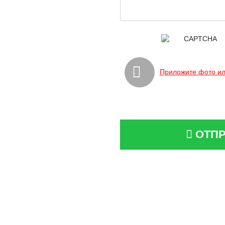
Приложите фото ил
ОТПР