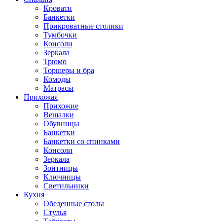
Кровати
Банкетки
Прикроватные столики
Тумбочки
Консоли
Зеркала
Трюмо
Торшеры и бра
Комоды
Матрасы
Прихожая
Прихожие
Вешалки
Обувницы
Банкетки
Банкетки со спинками
Консоли
Зеркала
Зонтницы
Ключницы
Светильники
Кухня
Обеденные столы
Стулья