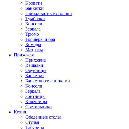
Кровати
Банкетки
Прикроватные столики
Тумбочки
Консоли
Зеркала
Трюмо
Торшеры и бра
Комоды
Матрасы
Прихожая
Прихожие
Вешалки
Обувницы
Банкетки
Банкетки со спинками
Консоли
Зеркала
Зонтницы
Ключницы
Светильники
Кухня
Обеденные столы
Стулья
Табуреты