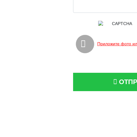
Приложите фото ил
ОТПР